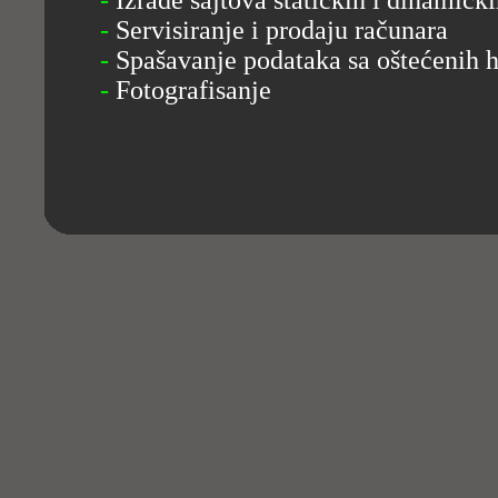
-
Izrade sajtova statičkih i dinamički
-
Servisiranje i prodaju računara
-
Spašavanje podataka sa oštećenih ha
-
Fotografisanje